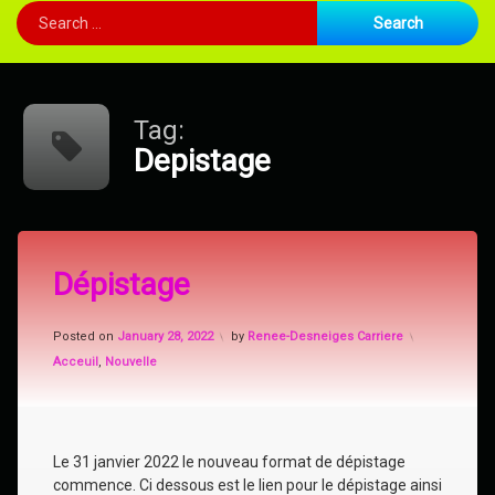
Search for:
Tag:
Depistage
Tagged
Covid-
Dépistage
19
Depistage
Updated on
January 21, 2022
Posted on
January 28, 2022
by
Renee-Desneiges Carriere
Nouvelle
Categories:
Acceuil
,
Nouvelle
Le 31 janvier 2022 le nouveau format de dépistage
commence. Ci dessous est le lien pour le dépistage ainsi